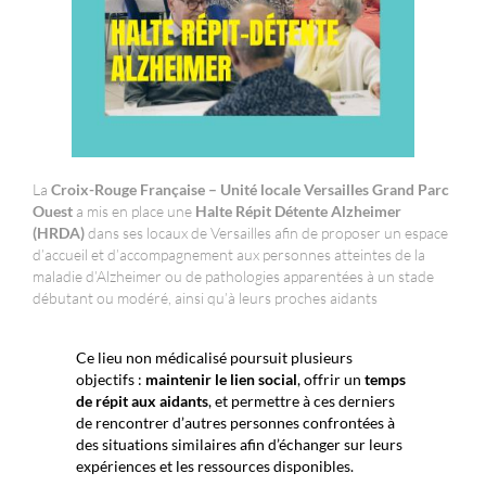
La
Croix-Rouge Française – Unité locale Versailles Grand Parc
Ouest
a mis en place une
Halte Répit Détente Alzheimer
(HRDA)
dans ses locaux de Versailles afin de proposer un espace
d’accueil et d’accompagnement aux personnes atteintes de la
maladie d’Alzheimer ou de pathologies apparentées à un stade
débutant ou modéré, ainsi qu’à leurs proches aidants
Ce lieu non médicalisé poursuit plusieurs
objectifs :
maintenir le lien social
, offrir un
temps
de répit aux aidants
, et permettre à ces derniers
de rencontrer d’autres personnes confrontées à
des situations similaires afin d’échanger sur leurs
expériences et les ressources disponibles.