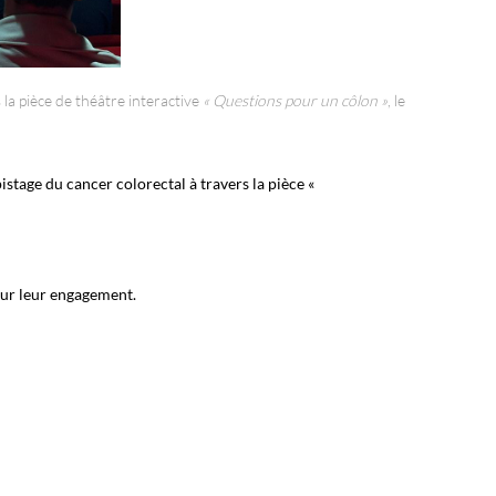
la pièce de théâtre interactive
« Questions pour un côlon »
, le
istage du cancer colorectal à travers la pièce «
our leur engagement.