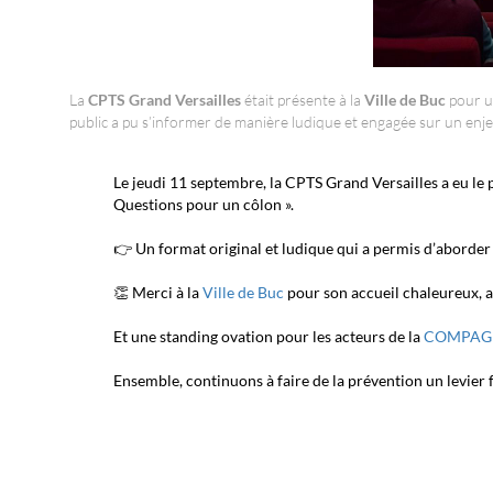
La
CPTS Grand Versailles
était présente à la
Ville de Buc
pour un
public a pu s’informer de manière ludique et engagée sur un enj
Le jeudi 11 septembre, la CPTS Grand Versailles a eu le p
Questions pour un côlon ».
👉 Un format original et ludique qui a permis d’aborder
👏 Merci à la
Ville de Buc
pour son accueil chaleureux, a
Et une standing ovation pour les acteurs de la
COMPAGNI
Ensemble, continuons à faire de la prévention un levier f