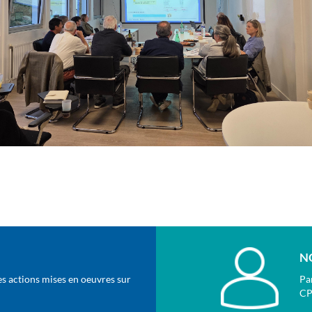
N
es actions mises en oeuvres sur
Par
CP