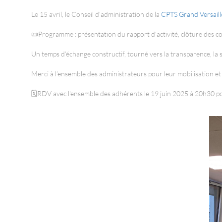
Le 15 avril, le Conseil d’administration de la
CPTS Grand Versail
📜Programme : présentation du rapport d'activité, clôture des co
Un temps d’échange constructif, tourné vers la transparence, la s
Merci à l’ensemble des administrateurs pour leur mobilisation e
🗓️RDV avec l'ensemble des adhérents le 19 juin 2025 à 20h30 po