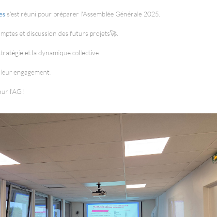
les
s’est réuni pour préparer l'Assemblée Générale 2025.
mptes et discussion des futurs projets🚀.
tratégie et la dynamique collective.
t leur engagement.
ur l'AG !